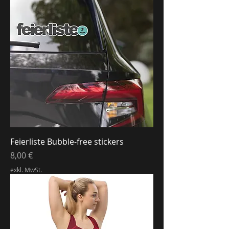
Feierliste Bubble-free stickers
Preis
8,00 €
exkl. MwSt.