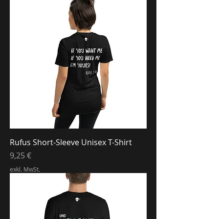
Rufus Short-Sleeve Unisex T-Shirt
Preis
9,25 €
exkl. MwSt.