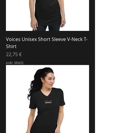
Voices Unisex Short Sleeve V-Neck T-
Shirt
Preis
22,75 €
exkl. MwSt.