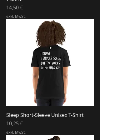
Preis
14,50 €
exkl. MwSt.
Sleep Short-Sleeve Unisex T-Shirt
Preis
10,25 €
exkl. MwSt.