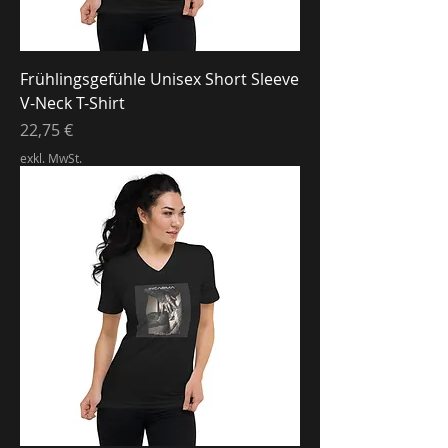
Frühlingsgefühle Unisex Short Sleeve
V-Neck T-Shirt
Preis
22,75 €
exkl. MwSt.