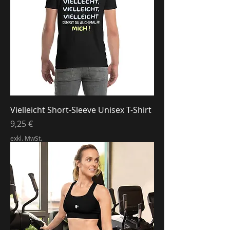
Vielleicht Short-Sleeve Unisex T-Shirt
Preis
9,25 €
exkl. MwSt.