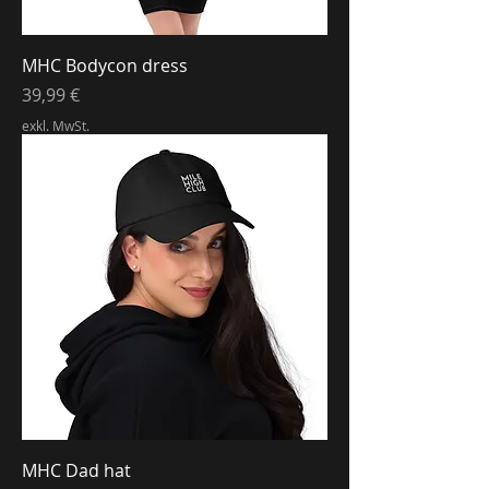
MHC Bodycon dress
Preis
39,99 €
exkl. MwSt.
MHC Dad hat