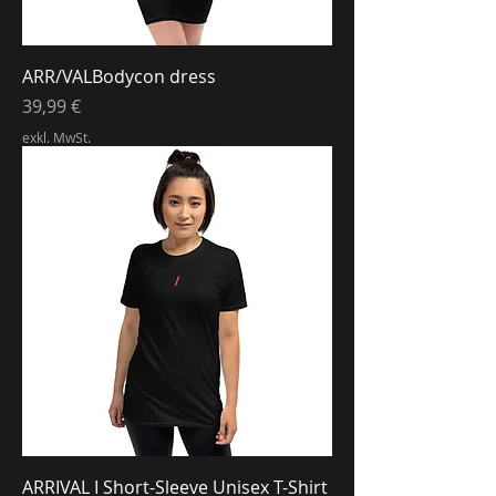
ARR/VALBodycon dress
Preis
39,99 €
exkl. MwSt.
ARRIVAL I Short-Sleeve Unisex T-Shirt