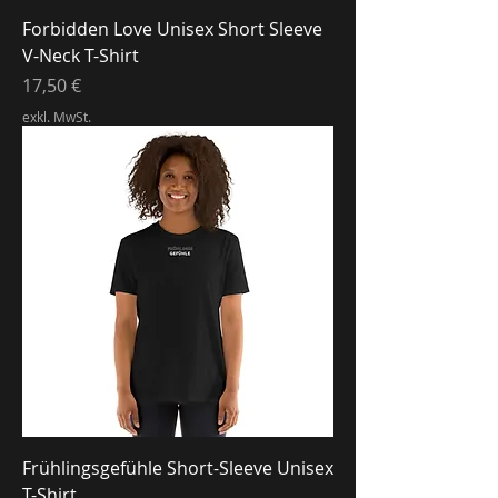
Forbidden Love Unisex Short Sleeve
V-Neck T-Shirt
Preis
17,50 €
exkl. MwSt.
Frühlingsgefühle Short-Sleeve Unisex
T-Shirt