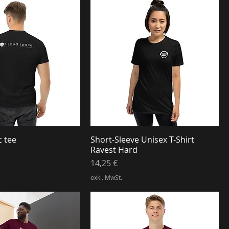
c tee
Short-Sleeve Unisex T-Shirt
Ravest Hard
Preis
14,25 €
exkl. MwSt.