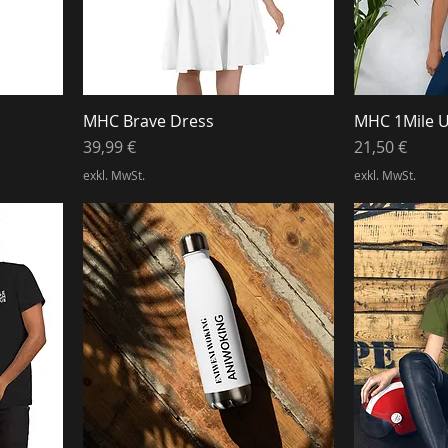
MHC Brave Dress
MHC 1Mile Un
Preis
Preis
39,99 €
21,50 €
exkl. MwSt.
exkl. MwSt.