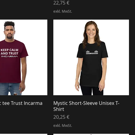
Preis
22,75 €
exkl. MwSt.
c tee Trust Incarma
Mystic Short-Sleeve Unisex T-
Shirt
Preis
20,25 €
exkl. MwSt.