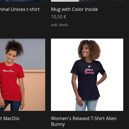
nal Unisex t-shirt
Mug with Color Inside
Preis
10,50 €
exkl. MwSt.
rt MacDio
Women's Relaxed T-Shirt Alien
Bunny