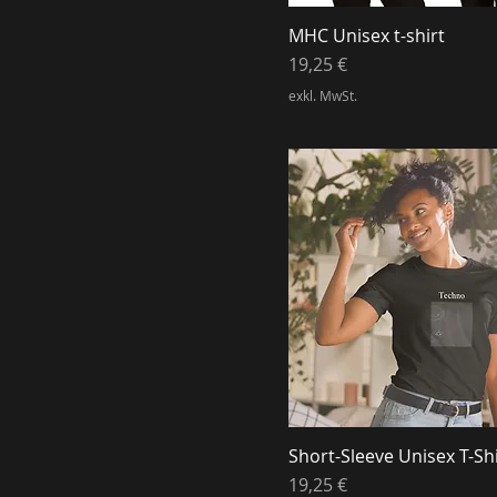
XL
MHC Unisex t-shirt
XS
Preis
19,25 €
exkl. MwSt.
Short-Sleeve Unisex T-Shi
Preis
19,25 €