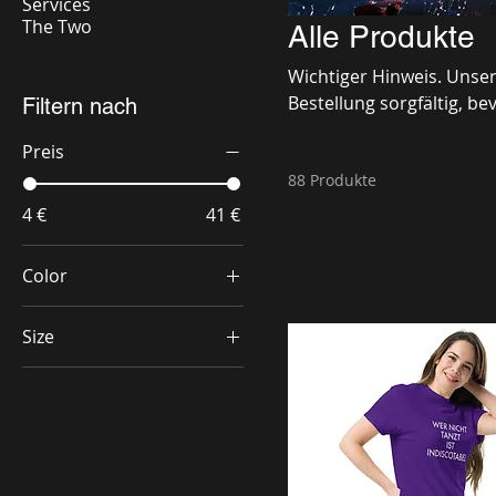
Services
The Two
Alle Produkte
Wichtiger Hinweis. Unsere Artikel sind alles Print-On-Demand Artikel. Bitte prüfen Sie Ihre
Bestellung sorgfältig, be
Filtern nach
haben, stehen wir Ihnen 
Preis
88 Produkte
4 €
41 €
Color
Autumn
Size
Berry
11 oz
Black
15 oz
Black Heather
15×3.75
Dark Chocolate
21 x 30 cm
Dark Heather