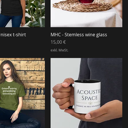
isex t-shirt
MHC - Stemless wine glass
Preis
15,00 €
exkl. MwSt.