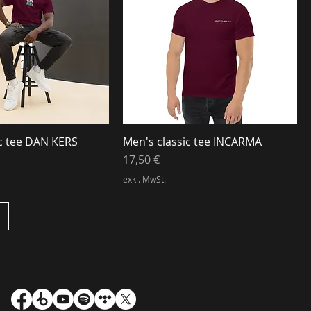
ic tee DAN KERS
Men's classic tee INCARMA
Preis
17,50 €
exkl. MwSt.