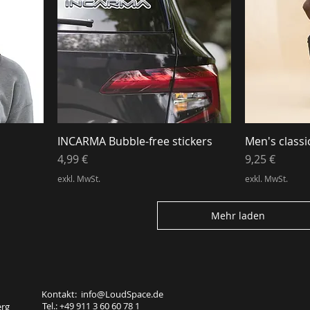
INCARMA Bubble-free stickers
Men's class
Preis
Preis
4,99 €
9,25 €
exkl. MwSt.
exkl. MwSt.
Mehr laden
Kontakt: info@LoudSpace.de
Tel.: +49 911 3 60 60 78 1
erg