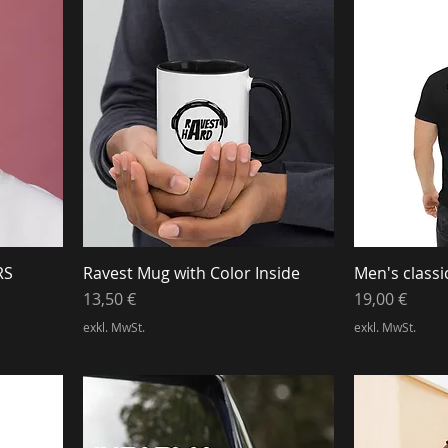
RS
Ravest Mug with Color Inside
Men's classi
Preis
Preis
13,50 €
19,00 €
exkl. MwSt.
exkl. MwSt.