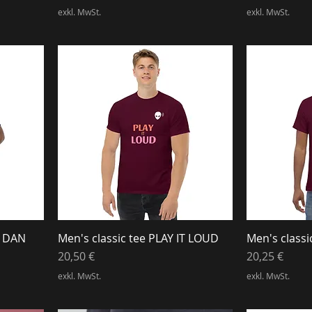
exkl. MwSt.
exkl. MwSt.
t DAN
Men's classic tee PLAY IT LOUD
Men's classi
Preis
Preis
20,50 €
20,25 €
exkl. MwSt.
exkl. MwSt.