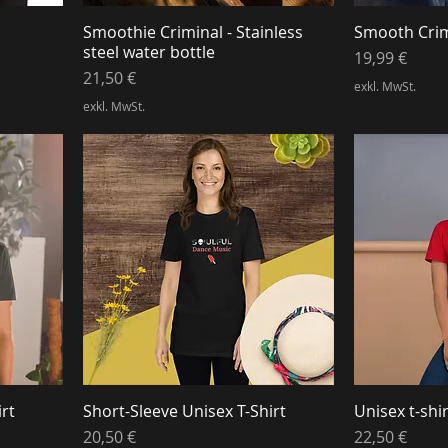
Smoothie Criminal - Stainless
Smooth Crimi
steel water bottle
Preis
19,99 €
Preis
21,50 €
exkl. MwSt.
exkl. MwSt.
rt
Short-Sleeve Unisex T-Shirt
Unisex t-shi
Preis
Preis
20,50 €
22,50 €