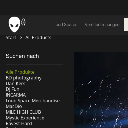
Loud Space
Veröffentlichungen
Start
All Products
Suchen nach
Alle Produkte
BD photography
Dan Kers
DJ Fun
INCARMA
Loud Space Merchandise
MacDio
MILE HIGH CLUB
Mystic Experience
Ravest Hard