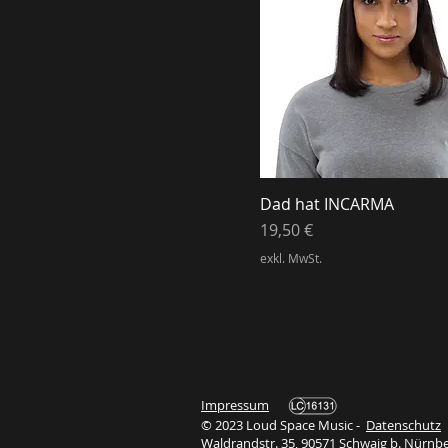
Dad hat INCARMA
Preis
19,50 €
exkl. MwSt.
Impressum
© 2023 Loud Space Music -
Datenschutz
Waldrandstr. 35, 90571 Schwaig b. Nürnb